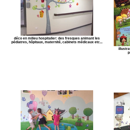
déco en milieu hospitalier: des fresques animant les
pédiatres, hôpitaux, maternité, cabinets médicaux etc...
illustr
p